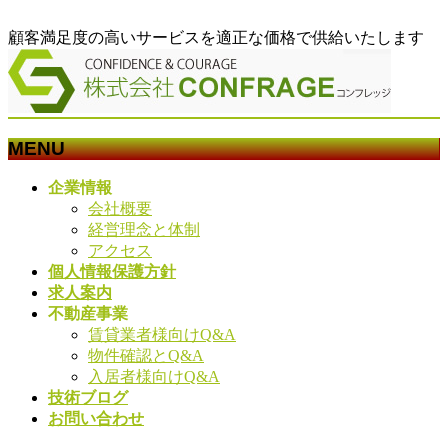
顧客満足度の高いサービスを適正な価格で供給いたします
MENU
メ
企業情報
ニ
会社概要
ュ
経営理念と体制
ー
アクセス
を
個人情報保護方針
飛
求人案内
ば
不動産事業
す
賃貸業者様向けQ&A
物件確認とQ&A
入居者様向けQ&A
技術ブログ
お問い合わせ