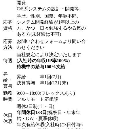
開発
C/S系システムの設計・開発等
学歴、性別、国籍、年齢不問、
応募
システム開発経験が1年以上の
資格
方、かつ、日々勉強するやる気の
ある方(未経験は不可)
応募
お問い合わせフォームより問い合
方法
わせください
当社規定により決定いたします
待遇
(
入社時の年収UP率100%
)
待機中の給与100%支給
昇
昇給 年1回(7月)
給・
決算賞与 年1回(12月末)
賞与
勤務
9:00～18:00(フレックスあり)
時間
フルリモート応相談
週休2日制(土・日)
年間休日133日
(祝祭日・年末年
休日
始・GW・夏季休暇)
休暇
年次有給休暇(入社時に3日付与6