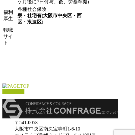
ケ月後に7日付与。後、労基準拠)
各種社会保険
福利
寮・社宅有(大阪市中央区・西
厚生
区・浪速区
)
転職
サイ
ト
PAGETOP
〒541-0058
大阪市中央区南久宝寺町1-6-10