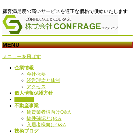
顧客満足度の高いサービスを適正な価格で供給いたします
MENU
メニューを飛ばす
企業情報
会社概要
経営理念と体制
アクセス
個人情報保護方針
求人案内
不動産事業
賃貸業者様向けQ&A
物件確認とQ&A
入居者様向けQ&A
技術ブログ