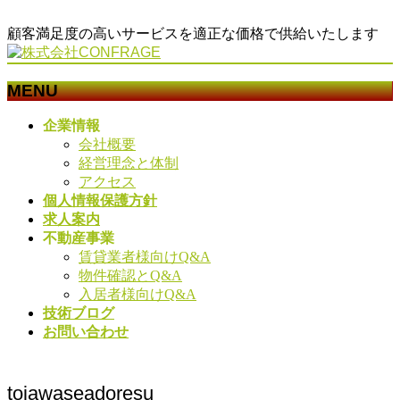
顧客満足度の高いサービスを適正な価格で供給いたします
MENU
メ
企業情報
ニ
会社概要
ュ
経営理念と体制
ー
アクセス
を
個人情報保護方針
飛
求人案内
ば
不動産事業
す
賃貸業者様向けQ&A
物件確認とQ&A
入居者様向けQ&A
技術ブログ
お問い合わせ
toiawaseadoresu