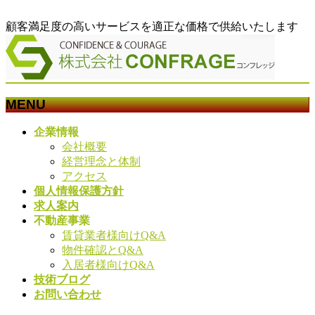
顧客満足度の高いサービスを適正な価格で供給いたします
MENU
メ
企業情報
ニ
会社概要
ュ
経営理念と体制
ー
アクセス
を
個人情報保護方針
飛
求人案内
ば
不動産事業
す
賃貸業者様向けQ&A
物件確認とQ&A
入居者様向けQ&A
技術ブログ
お問い合わせ