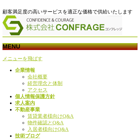
顧客満足度の高いサービスを適正な価格で供給いたします
MENU
メニューを飛ばす
企業情報
会社概要
経営理念と体制
アクセス
個人情報保護方針
求人案内
不動産事業
賃貸業者様向けQ&A
物件確認とQ&A
入居者様向けQ&A
技術ブログ