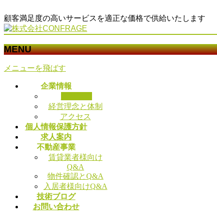
顧客満足度の高いサービスを適正な価格で供給いたします
MENU
メニューを飛ばす
企業情報
会社概要
経営理念と体制
アクセス
個人情報保護方針
求人案内
不動産事業
賃貸業者様向け
Q&A
物件確認とQ&A
入居者様向けQ&A
技術ブログ
お問い合わせ