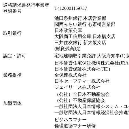
適格請求書発行事業者
T4120001159737
登録番号
池田泉州銀行 本店営業部
関西みらい銀行 心斎橋営業部
日本政策公庫
取引銀行
大阪商工信用金庫 日本橋支店
三井住友銀行 新大阪支店
(融資残高順)
認定・許可
宅地建物取引業免許 大阪府知事(1) 第
日本賃貸住宅保証機構株式会社(JRA
日本賃貸保証株式会社(JID)
業務提携
全保連株式会社
日本セーフティー株式会社
ジェイリース株式会社
（公社）全日本不動産協会
（公社）不動産保証協会
加盟団体
一般社団法人日本情報システム・ユーザ
一般財団法人日本情報経済社会推進協会(
ビジネスマナー
倫理道徳マナー研修