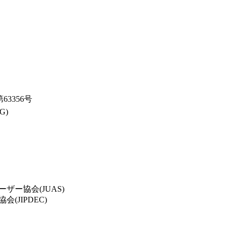
63356号
G)
ー協会(JUAS)
JIPDEC)